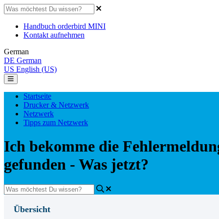
Handbuch orderbird MINI
Kontakt aufnehmen
German
DE
German
US
English (US)
Startseite
Drucker & Netzwerk
Netzwerk
Tipps zum Netzwerk
Ich bekomme die Fehlermeldun
gefunden - Was jetzt?
Übersicht