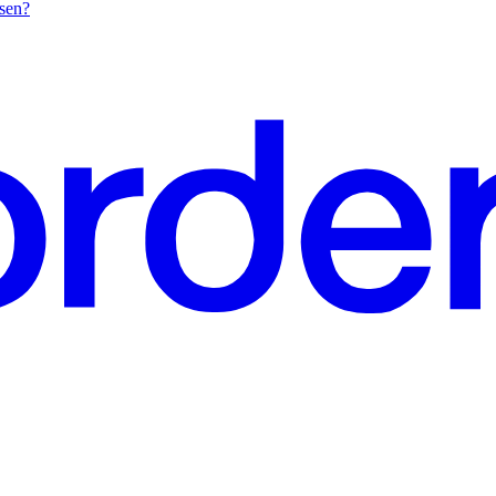
ösen?