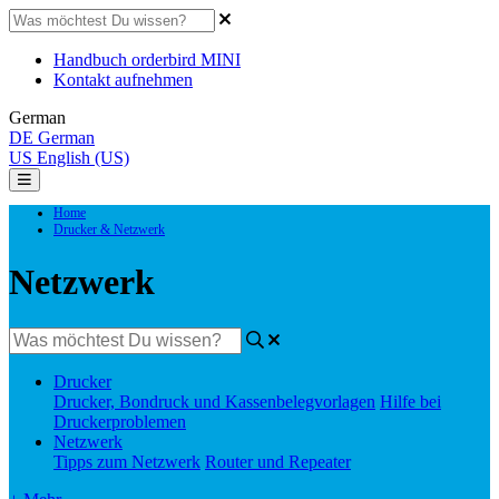
Handbuch orderbird MINI
Kontakt aufnehmen
German
DE
German
US
English (US)
Home
Drucker & Netzwerk
Netzwerk
Drucker
Drucker, Bondruck und Kassenbelegvorlagen
Hilfe bei
Druckerproblemen
Netzwerk
Tipps zum Netzwerk
Router und Repeater