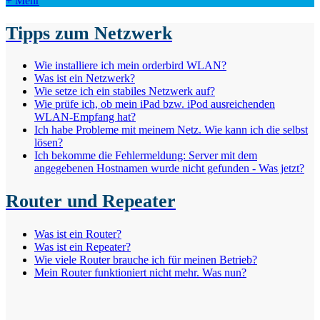
+ Mehr
Tipps zum Netzwerk
Wie installiere ich mein orderbird WLAN?
Was ist ein Netzwerk?
Wie setze ich ein stabiles Netzwerk auf?
Wie prüfe ich, ob mein iPad bzw. iPod ausreichenden
WLAN-Empfang hat?
Ich habe Probleme mit meinem Netz. Wie kann ich die selbst
lösen?
Ich bekomme die Fehlermeldung: Server mit dem
angegebenen Hostnamen wurde nicht gefunden - Was jetzt?
Router und Repeater
Was ist ein Router?
Was ist ein Repeater?
Wie viele Router brauche ich für meinen Betrieb?
Mein Router funktioniert nicht mehr. Was nun?