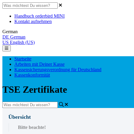
Handbuch orderbird MINI
Kontakt aufnehmen
German
DE
German
US
English (US)
Startseite
Arbeiten mit Deiner Kasse
Kassensicherungsverordnung für Deutschland
Kassenkonformität
TSE Zertifikate
Übersicht
Bitte beachte!