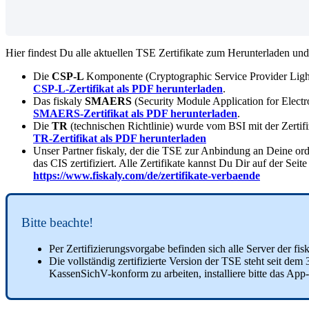
Hier findest Du alle aktuellen TSE Zertifikate zum Herunterladen un
Die
CSP-L
Komponente (Cryptographic Service Provider Lig
CSP-L-
Zertifikat als PDF herunterladen
.
Das fiskaly
SMAERS
(Security Module Application for Elec
SMAERS-Zertifikat als PDF herunterladen
.
Die
TR
(technischen Richtlinie) wurde vom BSI mit der Zert
TR-Zertifikat als PDF herunterladen
Unser Partner fiskaly, der die TSE zur Anbindung an Deine orde
das CIS zertifiziert. Alle Zertifikate kannst Du Dir auf der Seite
https://www.fiskaly.com/de/zertifikate-verbaende
Bitte beachte!
Per Zertifizierungsvorgabe befinden sich alle Server der f
Die vollständig zertifizierte Version der TSE steht seit d
KassenSichV-konform zu arbeiten, installiere bitte das Ap