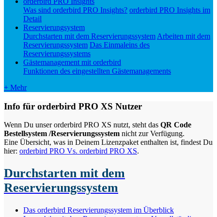
orderbird PRO Insights
Was sind orderbird PRO Insights?
orderbird PRO Insights im
Detail
Reservierungsystem
Durchstarten mit dem Reservierungssystem
Arbeiten mit dem
Reservierungssystem
Das Einmaleins des
Reservierungssystems
Gästemanagement mit orderbird
Funktionen des eingestellten Gästemanagements
+ Mehr
Info für orderbird PRO XS Nutzer
Wenn Du unser orderbird PRO XS nutzt, steht das
QR Code
Bestellsystem /Reservierungssystem
nicht zur Verfügung.
Eine Übersicht, was in Deinem Lizenzpaket enthalten ist, findest Du
hier:
orderbird PRO Vs. orderbird PRO XS
.
Durchstarten mit dem
Reservierungssystem
Das orderbird Reservierungssystem im Überblick