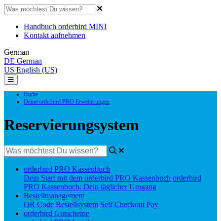
Handbuch orderbird MINI
Kontakt aufnehmen
German
DE
German
US
English (US)
Home
Deine orderbird PRO Erweiterungen
Reservierungsystem
orderbird PRO Kassenbuch
Dein Start mit dem orderbird PRO Kassenbuch
orderbird
PRO Kassenbuch: Dein täglicher Umgang
Bestellmanagement
QR Code Bestellsystem
Self Checkout Pay
orderbird Gutscheine