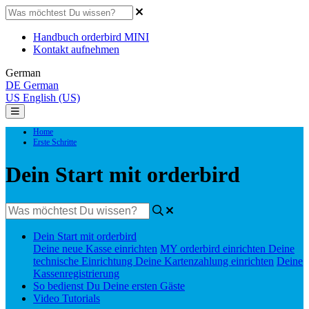
Handbuch orderbird MINI
Kontakt aufnehmen
German
DE
German
US
English (US)
Home
Erste Schritte
Dein Start mit orderbird
Dein Start mit orderbird
Deine neue Kasse einrichten
MY orderbird einrichten
Deine
technische Einrichtung
Deine Kartenzahlung einrichten
Deine
Kassenregistrierung
So bedienst Du Deine ersten Gäste
Video Tutorials