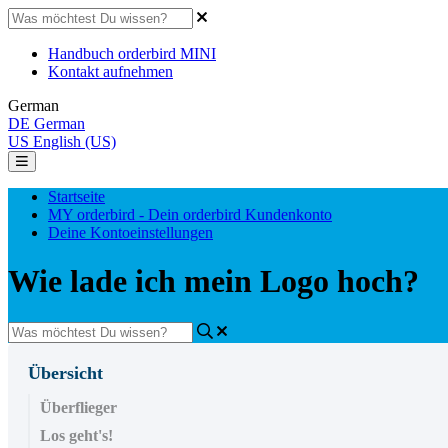
Handbuch orderbird MINI
Kontakt aufnehmen
German
DE
German
US
English (US)
Startseite
MY orderbird - Dein orderbird Kundenkonto
Deine Kontoeinstellungen
Wie lade ich mein Logo hoch?
Übersicht
Überflieger
Los geht's!