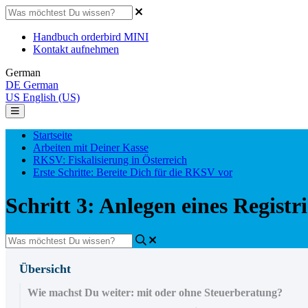
Handbuch orderbird MINI
Kontakt aufnehmen
German
DE
German
US
English (US)
Startseite
Arbeiten mit Deiner Kasse
RKSV: Fiskalisierung in Österreich
Erste Schritte: Bereite Dich für die RKSV vor
Schritt 3: Anlegen eines Regist
Übersicht
Wie machst Du weiter: mit oder ohne Steuerberatung?