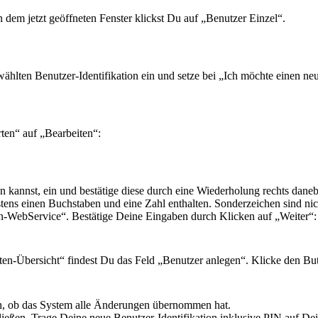
n dem jetzt geöffneten Fenster klickst Du auf „Benutzer Einzel“.
ewählten Benutzer-Identifikation ein und setze bei „Ich möchte einen 
rten“ auf „Bearbeiten“:
en kannst, ein und bestätige diese durch eine Wiederholung rechts dan
tens einen Buchstaben und eine Zahl enthalten. Sonderzeichen sind ni
sen-WebService“. Bestätige Deine Eingaben durch Klicken auf „Weiter
aten-Übersicht“ findest Du das Feld „Benutzer anlegen“. Klicke den B
en, ob das System alle Änderungen übernommen hat.
ießen. Trage Deine neue Benutzer-Identifikation inklusive PIN auf De