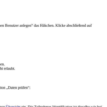
neuen Benutzer anlegen“ das Häkchen. Klicke abschließend auf
eben.
cht erlaubt.
“:
utton „Daten prüfen“:
iner
Übersicht
ein. Die Teilnehmer-Identifikation ist dieselbe wie bei