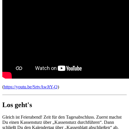
(
https://youtu.be/SrtvAwJtY-Q
)
Los geht's
Gleich ist Feierabend! Zeit für den Tagesabschluss. Zuerst machst
Du einen Kassensturz über „Kassensturz durchführen“. Dann
schließt Du den Kalendertag über „Kassenblatt abschließen“ ab.