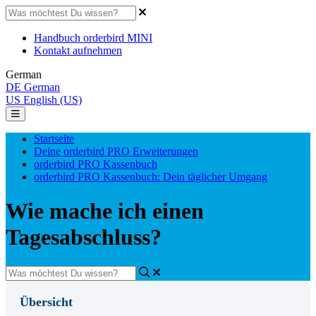
Handbuch orderbird MINI
Kontakt aufnehmen
German
DE
German
US
English (US)
Startseite
Deine orderbird PRO Erweiterungen
orderbird PRO Kassenbuch
orderbird PRO Kassenbuch: Dein täglicher Umgang
Wie mache ich einen
Tagesabschluss?
Übersicht