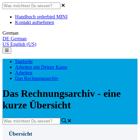
Handbuch orderbird MINI
Kontakt aufnehmen
German
DE
German
US
English (US)
Startseite
Arbeiten mit Deiner Kasse
Arbeiten
Das Rechnungsarchiv
Das Rechnungsarchiv - eine
kurze Übersicht
Übersicht