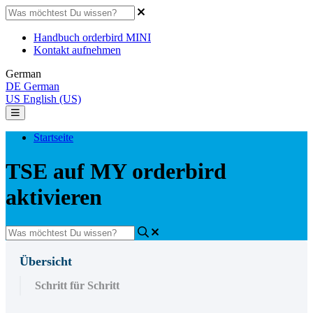
Handbuch orderbird MINI
Kontakt aufnehmen
German
DE
German
US
English (US)
Startseite
TSE auf MY orderbird
aktivieren
Übersicht
Schritt für Schritt