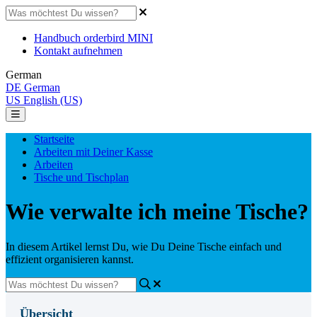
Handbuch orderbird MINI
Kontakt aufnehmen
German
DE
German
US
English (US)
Startseite
Arbeiten mit Deiner Kasse
Arbeiten
Tische und Tischplan
Wie verwalte ich meine Tische?
In diesem Artikel lernst Du, wie Du Deine Tische einfach und
effizient organisieren kannst.
Übersicht