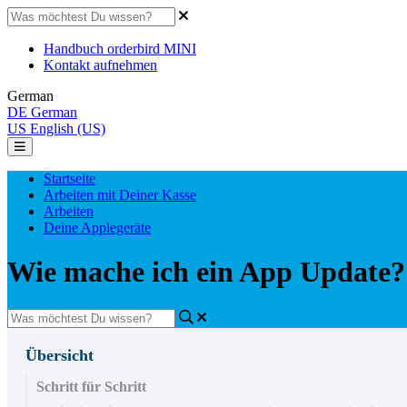
Handbuch orderbird MINI
Kontakt aufnehmen
German
DE
German
US
English (US)
Startseite
Arbeiten mit Deiner Kasse
Arbeiten
Deine Applegeräte
Wie mache ich ein App Update?
Übersicht
Schritt für Schritt