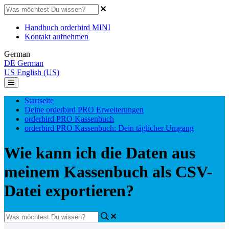
Handbuch orderbird MINI
Kontakt aufnehmen
German
DE
German
US
English (US)
Startseite
Deine orderbird PRO Erweiterungen
orderbird PRO Kassenbuch
orderbird PRO Kassenbuch: Dein täglicher Umgang
Wie kann ich die Daten aus
meinem Kassenbuch als CSV-
Datei exportieren?