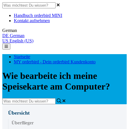
Handbuch orderbird MINI
Kontakt aufnehmen
German
DE
German
US
English (US)
Startseite
MY orderbird - Dein orderbird Kundenkonto
Wie bearbeite ich meine
Speisekarte am Computer?
Übersicht
Überflieger