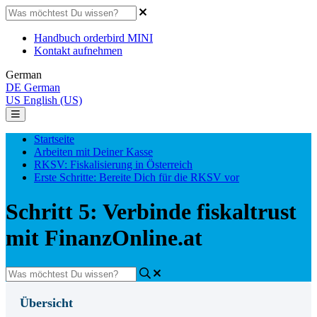
Handbuch orderbird MINI
Kontakt aufnehmen
German
DE
German
US
English (US)
Startseite
Arbeiten mit Deiner Kasse
RKSV: Fiskalisierung in Österreich
Erste Schritte: Bereite Dich für die RKSV vor
Schritt 5: Verbinde fiskaltrust
mit FinanzOnline.at
Übersicht