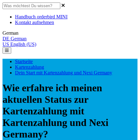
Handbuch orderbird MINI
Kontakt aufnehmen
German
DE
German
US
English (US)
Startseite
Kartenzahlung
Dein Start mit Kartenzahlung und Nexi Germany
Wie erfahre ich meinen
aktuellen Status zur
Kartenzahlung mit
Kartenzahlung und Nexi
Germany?