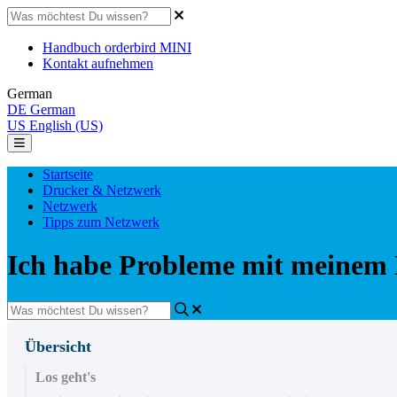
Handbuch orderbird MINI
Kontakt aufnehmen
German
DE
German
US
English (US)
Startseite
Drucker & Netzwerk
Netzwerk
Tipps zum Netzwerk
Ich habe Probleme mit meinem Ne
Übersicht
Los geht's