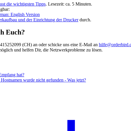
st die wichtigsten Tipps
. Lesezeit: ca. 5 Minuten.
ügbar:
erman: English Version
kaufbau und der Einrichtung der Drucker
durch.
ch Euch?
15252099 (CH) an oder schicke uns eine E-Mail an
hilfe@orderbird
möglich und helfen Dir, die Netzwerkprobleme zu lösen.
Empfang hat?
Hostnamen wurde nicht gefunden - Was jetzt?