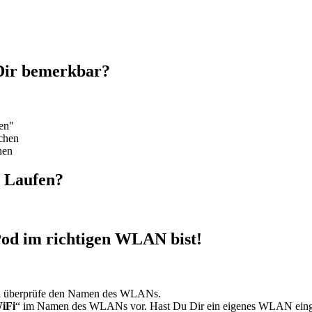
 Dir bemerkbar?
en"
chen
hnen
m Laufen?
iPod im richtigen WLAN bist!
 und überprüfe den Namen des WLANs.
iFi
“ im Namen des WLANs vor. Hast Du Dir ein eigenes WLAN einger