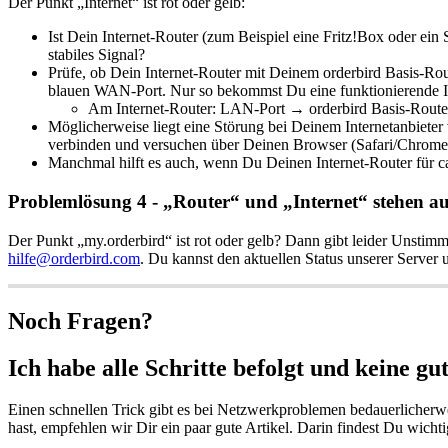
Der Punkt „Internet“ ist rot oder gelb:
Ist Dein Internet-Router (zum Beispiel eine Fritz!Box oder ei
stabiles Signal?
Prüfe, ob Dein Internet-Router mit Deinem orderbird Basis-R
blauen WAN-Port. Nur so bekommst Du eine funktionierende Int
Am Internet-Router: LAN-Port → orderbird Basis-Rout
Möglicherweise liegt eine Störung bei Deinem Internetanbiete
verbinden und versuchen über Deinen Browser (Safari/Chrome/Fir
Manchmal hilft es auch, wenn Du Deinen Internet-Router für 
Problemlösung 4 - „Router“ und „Internet“ stehen au
Der Punkt „my.orderbird“ ist rot oder gelb? Dann gibt leider Unstimmi
hilfe@orderbird.com
. Du kannst den aktuellen Status unserer Server 
Noch Fragen?
Ich habe alle Schritte befolgt und keine g
Einen schnellen Trick gibt es bei Netzwerkproblemen bedauerlicherw
hast, empfehlen wir Dir ein paar gute Artikel. Darin findest Du wicht