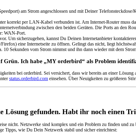
n Speedport) am Strom angeschlossen und mit Deiner Telefonsteckdose/
outer korrekt per LAN-Kabel verbunden ist. Am Internet-Router muss d
ernetverbindung zwischen den beiden Geräten. Die Ports an den Route
er: WAN-Port.
r vor. Um sicherzugehen, kannst Du Deinen Internetanbieter kontaktie
efox) eine Internetseite zu öffnen. Gelingt das nicht, liegt höchstwah
ca. 10 Sekunden vom Strom nimmst und ihn dann wieder mit dem Strom
f Grün. Ich habe „MY orderbird“ als Problem identifiz
gkeiten bei orderbird. Sei versichert, dass wir bereits an einer Lösung
unter
status.orderbird.com
einsehen. Über Neuigkeiten zu größeren Stö
ute Lösung gefunden. Habt ihr noch einen Tr
eise nicht. Netzwerke sind komplex und ein Problem zu finden und zu
ige Tipps, wie Du Dein Netzwerk stabil und sicher einrichtest: