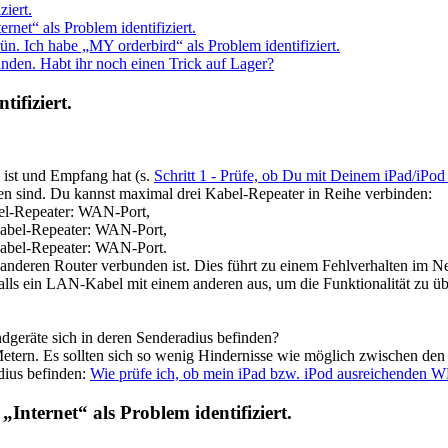
ziert.
rnet“ als Problem identifiziert.
n. Ich habe „MY orderbird“ als Problem identifiziert.
unden. Habt ihr noch einen Trick auf Lager?
ifiziert.
 ist und Empfang hat (s.
Schritt 1 - Prüfe, ob Du mit Deinem iPad/iPo
n sind. Du kannst maximal drei Kabel-Repeater in Reihe verbinden:
el-Repeater: WAN-Port,
abel-Repeater: WAN-Port,
abel-Repeater: WAN-Port.
anderen Router verbunden ist. Dies führt zu einem Fehlverhalten im Ne
alls ein LAN-Kabel mit einem anderen aus, um die Funktionalität zu üb
ndgeräte sich in deren Senderadius befinden?
etern. Es sollten sich so wenig Hindernisse wie möglich zwischen den
dius befinden:
Wie prüfe ich, ob mein iPad bzw. iPod ausreichenden
Internet“ als Problem identifiziert.