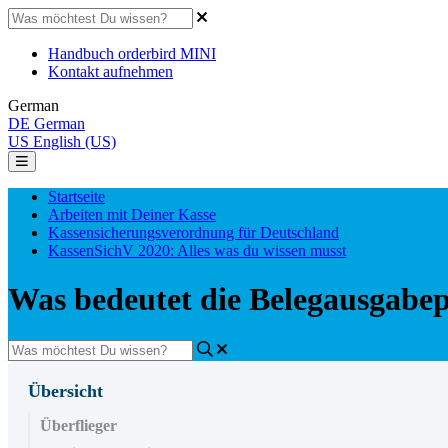
Handbuch orderbird MINI
Kontakt aufnehmen
German
DE
German
US
English (US)
Startseite
Arbeiten mit Deiner Kasse
Kassensicherungsverordnung für Deutschland
KassenSichV 2020: Alles was du wissen musst
Was bedeutet die Belegausgabep
Übersicht
Überflieger