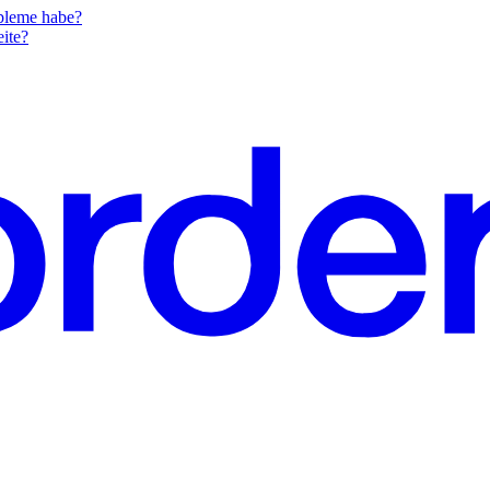
obleme habe?
eite?