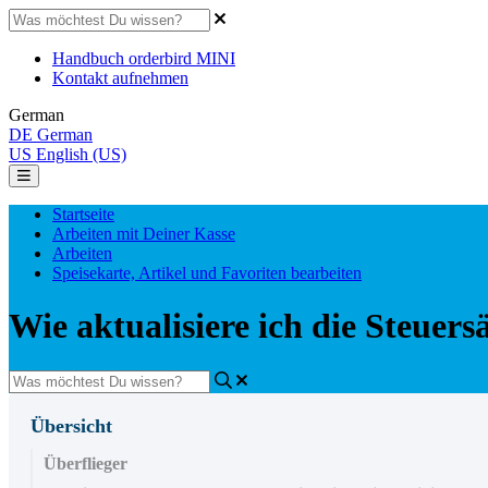
Handbuch orderbird MINI
Kontakt aufnehmen
German
DE
German
US
English (US)
Startseite
Arbeiten mit Deiner Kasse
Arbeiten
Speisekarte, Artikel und Favoriten bearbeiten
Wie aktualisiere ich die Steuers
Übersicht
Überflieger