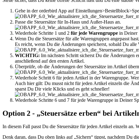
Stelle sicher, dass Du keine offene Schicht hast und Du eine stabile
Gehe in der orderbird App auf Einstellungen>Bestellblock>Spei
Passe die Steuersätze für In-Haus und Außer-Haus an.
Wiederhole Schritte 1 und 2
für jede Warengruppe
in Deiner 
Wenn Du die Steuersätze für alle Warengruppen angepasst hast
Es reicht, wenn Du die Änderungen speicherst, sobald Du alle 
WICHTIG:
Im nächsten Schritt sicherst Du die Änderungen er
anschließend auf den ersten Artikel.
Überprüfe, ob die Änderungen der Steuersätze im Artikel ü
Wiederhole Schritt 6 für jeden Artikel in der Warengruppe. We
Auch hier gilt: Du musst nicht für jeden Artikel einzeln die Ä
sparst Du Dir viele Klicks und es geht schneller!
Wiederhole Schritte 6 und 7 für jede Warengruppe in Deiner Sp
Option 2 - „Steuersätze erben“ bei Artikeln
In diesem Fall passt Du die Steuersätze für jeden Artikel einzeln an. 
Denk daran, dass Du oben links auf „Sichern“ tippst, nachdem Du die