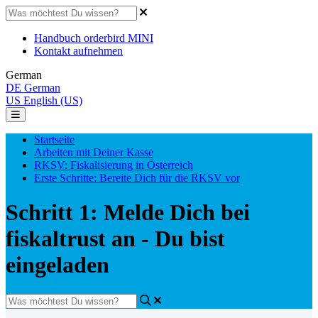
Handbuch orderbird MINI
Kontakt aufnehmen
German
DE
German
US
English (US)
Startseite
Arbeiten mit Deiner Kasse
RKSV: Fiskalisierung in Österreich
Erste Schritte: Bereite Dich für die RKSV vor
Schritt 1: Melde Dich bei
fiskaltrust an - Du bist
eingeladen