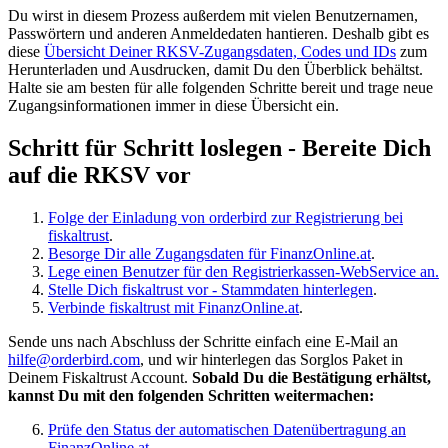
Du wirst in diesem Prozess außerdem mit vielen Benutzernamen,
Passwörtern und anderen Anmeldedaten hantieren. Deshalb gibt es
diese
Übersicht Deiner RKSV-Zugangsdaten, Codes und IDs
zum
Herunterladen und Ausdrucken,
damit Du den Überblick behältst.
Halte sie am besten für alle folgenden Schritte bereit und trage neue
Zugangsinformationen immer in diese Übersicht ein.
Schritt für Schritt loslegen - Bereite Dich
auf die RKSV vor
Folge der Einladung von orderbird zur Registrierung bei
fiskaltrust
.
Besorge Dir alle Zugangsdaten für FinanzOnline.at
.
Lege einen Benutzer für den Registrierkassen-WebService an.
Stelle Dich fiskaltrust vor - Stammdaten hinterlegen
.
Verbinde fiskaltrust mit FinanzOnline.at
.
Sende uns nach Abschluss der Schritte einfach eine E-Mail an
hilfe@orderbird.com
, und wir hinterlegen das Sorglos Paket in
Deinem Fiskaltrust Account.
Sobald Du die Bestätigung erhältst,
kannst Du mit den folgenden Schritten weitermachen:
Prüfe den Status der automatischen Datenübertragung an
FinanzOnline.at.