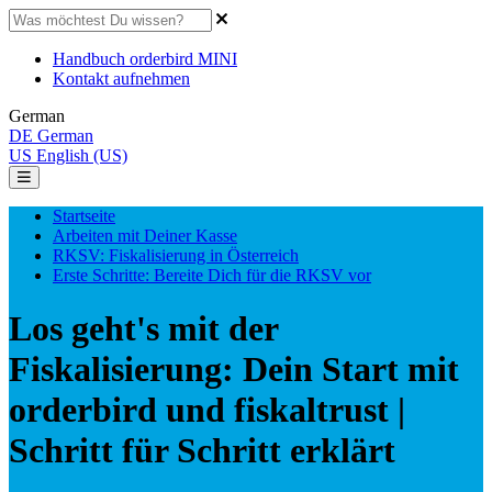
Handbuch orderbird MINI
Kontakt aufnehmen
German
DE
German
US
English (US)
Startseite
Arbeiten mit Deiner Kasse
RKSV: Fiskalisierung in Österreich
Erste Schritte: Bereite Dich für die RKSV vor
Los geht's mit der
Fiskalisierung: Dein Start mit
orderbird und fiskaltrust |
Schritt für Schritt erklärt