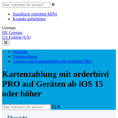
Handbuch orderbird MINI
Kontakt aufnehmen
German
DE
German
US
English (US)
Startseite
Kartenzahlung
Arbeiten mit Kartenzahlung und orderbird PRO
Kartenzahlung mit orderbird
PRO auf Geräten ab iOS 15
oder höher
Übersicht