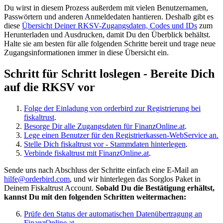
Du wirst in diesem Prozess außerdem mit vielen Benutzernamen,
Passwörtern und anderen Anmeldedaten hantieren. Deshalb gibt es
diese
Übersicht Deiner RKSV-Zugangsdaten, Codes und IDs
zum
Herunterladen und Ausdrucken,
damit Du den Überblick behältst.
Halte sie am besten für alle folgenden Schritte bereit und trage neue
Zugangsinformationen immer in diese Übersicht ein.
Schritt für Schritt loslegen - Bereite Dich
auf die RKSV vor
Folge der Einladung von orderbird zur Registrierung bei
fiskaltrust
.
Besorge Dir alle Zugangsdaten für FinanzOnline.at
.
Lege einen Benutzer für den Registrierkassen-WebService an.
Stelle Dich fiskaltrust vor - Stammdaten hinterlegen
.
Verbinde fiskaltrust mit FinanzOnline.at
.
Sende uns nach Abschluss der Schritte einfach eine E-Mail an
hilfe@orderbird.com
, und wir hinterlegen das Sorglos Paket in
Deinem Fiskaltrust Account.
Sobald Du die Bestätigung erhältst,
kannst Du mit den folgenden Schritten weitermachen:
Prüfe den Status der automatischen Datenübertragung an
FinanzOnline.at.