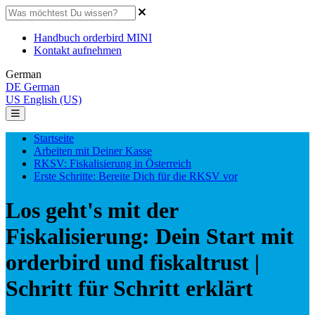
Handbuch orderbird MINI
Kontakt aufnehmen
German
DE
German
US
English (US)
Startseite
Arbeiten mit Deiner Kasse
RKSV: Fiskalisierung in Österreich
Erste Schritte: Bereite Dich für die RKSV vor
Los geht's mit der
Fiskalisierung: Dein Start mit
orderbird und fiskaltrust |
Schritt für Schritt erklärt